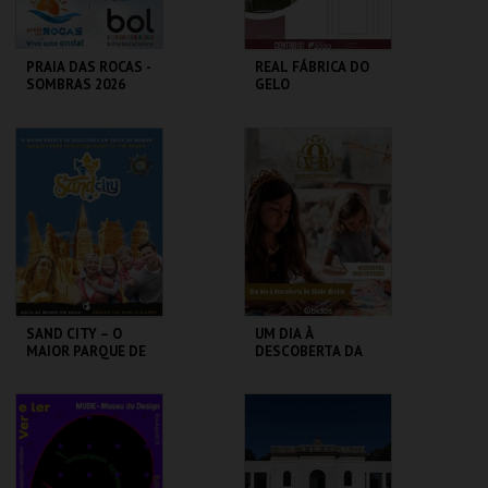
PRAIA DAS ROCAS -
REAL FÁBRICA DO
SOMBRAS 2026
GELO
PRAIA DAS ROCAS
REAL FÁBRICA DO
GELO
MAIS INFO
MAIS INFO
COMPRAR
COMPRAR
SAND CITY – O
UM DIA À
MAIOR PARQUE DE
DESCOBERTA DA
ESCULTURAS EM
IDADE MÉDIA - 2026
AREIA DO MUNDO
SAND CITY
CERCA CASTELO DE
ÓBIDOS
MAIS INFO
MAIS INFO