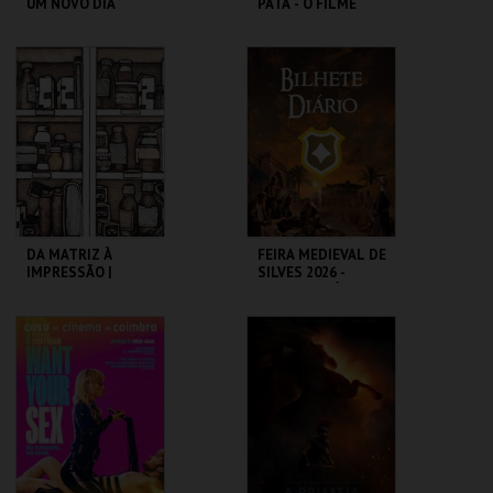
UM NOVO DIA
PATA - O FILME
DOS DINOSSAUROS
CINEMAS CINEMAX
CINEMAS CINEMAX
PENAFIEL
PENAFIEL
MAIS INFO
MAIS INFO
COMPRAR
COMPRAR
DA MATRIZ À
FEIRA MEDIEVAL DE
IMPRESSÃO |
SILVES 2026 -
VISITAS
BILHETE DIÁRIO
CURATORIAIS
MUSEU DO ORIENTE.
CENTRO HISTÓRICO
SILVES
MAIS INFO
MAIS INFO
INSCREVER
COMPRAR