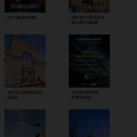
ICE CREAM MAN
VISITA | CASTELO
DE SÃO JORGE
CINEMAS CINEMAX
CASTELO DE SÃO
PENAFIEL
JORGE
MAIS INFO
MAIS INFO
COMPRAR
COMPRAR
VISITA | MUSEU DO
YE AO VIVO EM
FADO
PORTUGAL -
TRANSPORTE
MUSEU DO FADO
ESTÁDIO ALGARVE
MAIS INFO
MAIS INFO