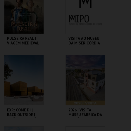
MAIS INFO
MAIS INFO
INSCREVER
COMPRAR
PULSEIRA REAL |
VISITA AO MUSEU
VIAGEM MEDIEVAL
DA MISERICÓRDIA
EM TERRA DE
DO PORTO - 2026
SANTA MARIA 2026
SANTA MARIA DA
MMIPO
FEIRA
MAIS INFO
MAIS INFO
COMPRAR
EXP.: COME DI |
2026 | VISITA
BACK OUTSIDE |
MUSEU FÁBRICA DA
LIÇÕES | COLEÇÃO
HISTÓRIA – ARROZ
JOSÉ DE
GUIMARÃES
C.I. ARTES J.
MUSEU FÁBRICA DA