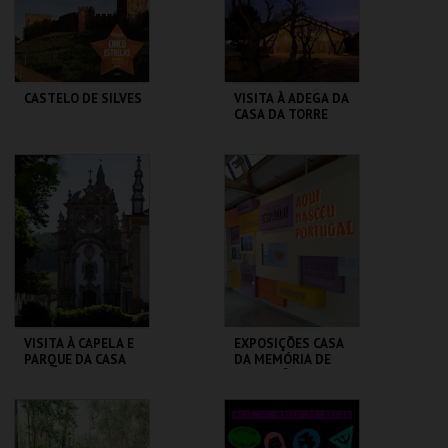
COMPRAR
COMPRAR
CASTELO DE SILVES
VISITA À ADEGA DA
CASA DA TORRE
CASTELO DE SILVES
ADEGA DA CASA DA
TORRE
MAIS INFO
MAIS INFO
COMPRAR
COMPRAR
VISITA À CAPELA E
EXPOSIÇÕES CASA
PARQUE DA CASA
DA MEMÓRIA DE
DE MATEUS
GUIMARÃES | 2026
FUND. DA CASA DE
CASA DA MEMÓRIA .
MATEUS