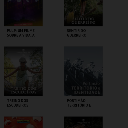
COMPRAR
COMPRAR
PULP: UM FILME
SENTIR DO
SOBRE A VIDA, A
GUERREIRO
MORTE E
SUPERMERCADOS
CASA DO CINEMA
SANTA MARIA DA
DE COIMBRA
FEIRA
MAIS INFO
MAIS INFO
COMPRAR
COMPRAR
TREINO DOS
PORTIMÃO
ESCUDEIROS
TERRITÓRIO E
IDENTIDADE
SANTA MARIA DA
MUSEU DE
FEIRA
PORTIMÃO