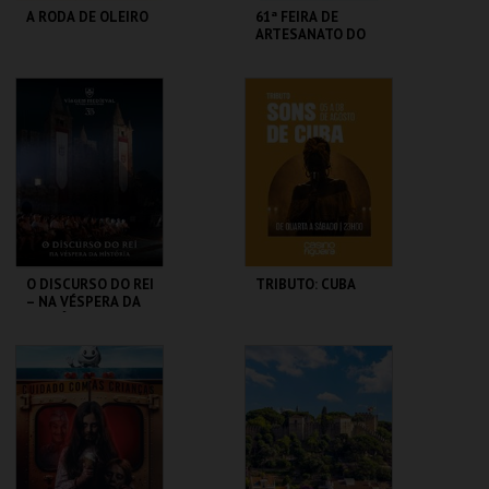
A RODA DE OLEIRO
61ª FEIRA DE
ARTESANATO DO
ESTORIL
MUSEU CONVENTO
FIARTIL
DOS LÓIOS
MAIS INFO
MAIS INFO
COMPRAR
COMPRAR
O DISCURSO DO REI
TRIBUTO: CUBA
– NA VÉSPERA DA
HISTÓRIA
SANTA MARIA DA
CASINO FIGUEIRA
FEIRA
MAIS INFO
MAIS INFO
COMPRAR
COMPRAR