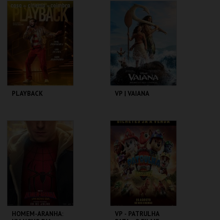
SANTA MARIA DA
PLANETÁRIO DO
FEIRA
PORTO
MAIS INFO
MAIS INFO
COMPRAR
COMPRAR
PLAYBACK
VP | VAIANA
CASA DO CINEMA
CINEMAS CINEMAX
DE COIMBRA
PENAFIEL
MAIS INFO
MAIS INFO
COMPRAR
COMPRAR
HOMEM-ARANHA:
VP - PATRULHA