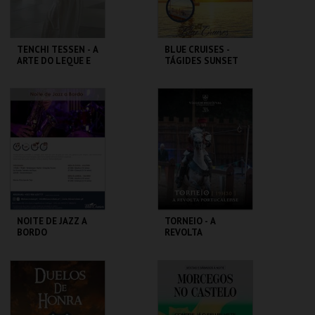
TENCHI TESSEN - A
BLUE CRUISES -
ARTE DO LEQUE E
TÁGIDES SUNSET
DO SOPRO
2026
MUSEU DO ORIENTE.
BLUE CRUISES
MAIS INFO
MAIS INFO
INSCREVER
COMPRAR
NOITE DE JAZZ A
TORNEIO - A
BORDO
REVOLTA
PORTUCALENSE
BLUE CRUISES
SANTA MARIA DA
FEIRA
MAIS INFO
MAIS INFO