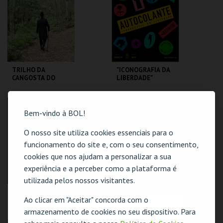
MAIS INFO
MAIS INFO
COMPRAR
COMPRAR
TRILHO DA
"ICONOGRAFIA DA
CANGOSTA DO
LIBERDADE"
ESTÊVÃO
LOJA DA CASA-
MUDE
MUSEU CAMILO
Bem-vindo à BOL!
O nosso site utiliza cookies essenciais para o
MAIS INFO
MAIS INFO
funcionamento do site e, com o seu consentimento,
COMPRAR
COMPRAR
cookies que nos ajudam a personalizar a sua
experiência e a perceber como a plataforma é
utilizada pelos nossos visitantes.
A COLA NÃO FAZ A
EXPOSIÇÃO DE
Ao clicar em "Aceitar" concorda com o
COLAGEM
LONGA DURAÇÃO +
O evento escolhido não está disponível
TEMPORÁRIAS
armazenamento de cookies no seu dispositivo. Para