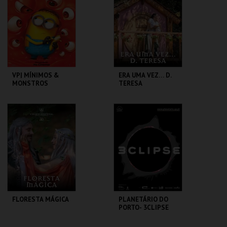
MAIS INFO
MAIS INFO
COMPRAR
COMPRAR
VP| MÍNIMOS &
ERA UMA VEZ… D.
MONSTROS
TERESA
CINEMAS CINEMAX
SANTA MARIA DA
PENAFIEL
FEIRA
MAIS INFO
MAIS INFO
COMPRAR
COMPRAR
FLORESTA MÁGICA
PLANETÁRIO DO
PORTO- 3CLIPSE