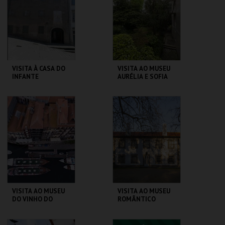
MAIS INFO
MAIS INFO
COMPRAR
COMPRAR
VISITA À CASA DO
VISITA AO MUSEU
INFANTE
AURÉLIA E SOFIA
DE SOUZA
CASA DO INFANTE
MUSEU AURÉLIA E
SOFIA
MAIS INFO
MAIS INFO
COMPRAR
COMPRAR
VISITA AO MUSEU
VISITA AO MUSEU
DO VINHO DO
ROMÂNTICO
PORTO
MUSEU DO VINHO
MUSEU ROMÂNTICO