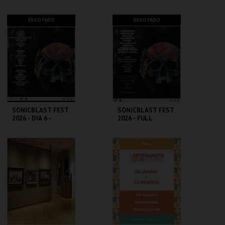
MUSEU EGAS
EM TERRA DE
MONIZ
SANTA MARIA 2026
CASA-MUSEU EGAS
SANTA MARIA DA
ESGOTADO
ESGOTADO
MONIZ
FEIRA
MAIS INFO
MAIS INFO
COMPRAR
COMPRAR
SONICBLAST FEST
SONICBLAST FEST
2026 - DIA 6 -
2026 - FULL
DIÁRIO
FESTIVAL TICKET
PRAIA DUNA DO
PRAIA DUNA DO
CALDEIRÃO
CALDEIRÃO
MAIS INFO
MAIS INFO