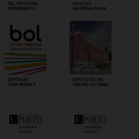
CAC_EXPOSIÇÃO
CASA DAS
PERMANENTE |
HISTÓRIAS PAULA
EXPOSIÇÃO
REGO
TEMPORÁRIA
CAC
CASA HIST. PAULA
REGO
MAIS INFO
MAIS INFO
COMPRAR
COMPRAR
EXPOSIÇÃO
EXPOSIÇÕES NO
TEMPORARIA E
CENTRO CULTURAL
PERMANENTE
DE CASCAIS
MUSEU MUNICIPAL
MUSEU MUNICIPAL T.
CENTRO CULTURAL
VEDRAS
CASCAIS
MAIS INFO
MAIS INFO
COMPRAR
COMPRAR