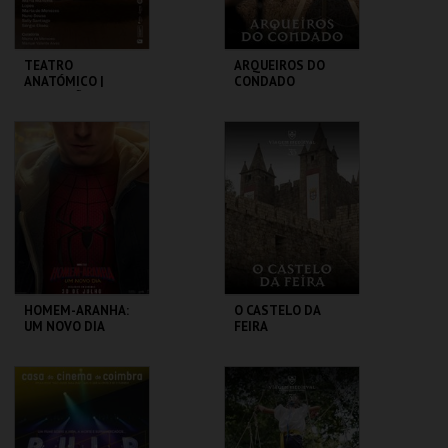
TEATRO
ARQUEIROS DO
ANATÓMICO |
CONDADO
EXPOSIÇÃO NO
COLISEU DOS
RECREIOS
COLISEU DE LISBOA
SANTA MARIA DA
FEIRA
MAIS INFO
MAIS INFO
COMPRAR
COMPRAR
HOMEM-ARANHA:
O CASTELO DA
UM NOVO DIA
FEIRA
CINEMAS CINEMAX
SANTA MARIA DA
PENAFIEL
FEIRA
MAIS INFO
MAIS INFO