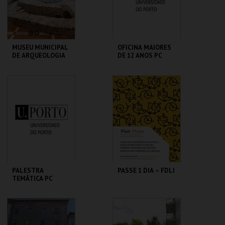
COMPRAR
COMPRAR
MUSEU MUNICIPAL
OFICINA MAIORES
DE ARQUEOLOGIA
DE 12 ANOS PC
MUSEU MUNIC. ARQ.
MHNC-UP - POLO
SILVES
CENTRAL
MAIS INFO
MAIS INFO
COMPRAR
COMPRAR
PALESTRA
PASSE 1 DIA – FDLI
TEMÁTICA PC
MHNC-UP - POLO
CENTRO CULTURAL
CENTRAL
CASCAIS