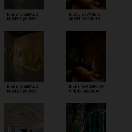
BILHETE GERAL 2
BILHETE FAMILIA
MUSEUS (MUSEU
MUSEU DO VINHO
DO VINHO
BAIRRADA
BAIRRADA + MUSEU
DUAS RODAS)
MUSEU DO VINHO
MUSEU DO VINHO
BAIRRADA
BAIRRADA
MAIS INFO
MAIS INFO
COMPRAR
COMPRAR
BILHETE GERAL 2
BILHETE MUSEU DO
MUSEUS (MUSEU
VINHO BAIRRADA
DO VINHO
BAIRRADA + MUSEU
DUAS RODAS)
MUSEU DO VINHO
MUSEU DO VINHO
BAIRRADA
BAIRRADA
MAIS INFO
MAIS INFO