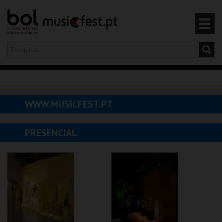
Olá,
iniciar sessão
PT
0
CARRINHO
WWW.MUSICFEST.PT
EVENTOS
PRESENCIAL
CARTÕES
PRODUTOS