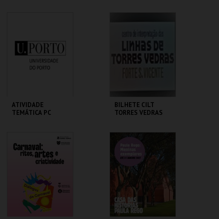
SEMANA
MHNC-UP - POLO
MHNC-UP - POLO
CENTRAL
CENTRAL
MAIS INFO
MAIS INFO
COMPRAR
COMPRAR
ATIVIDADE
BILHETE CILT
TEMÁTICA PC
TORRES VEDRAS
MHNC-UP - POLO
MUSEU MUNICIPAL T.
CENTRAL
VEDRAS
MAIS INFO
MAIS INFO
COMPRAR
COMPRAR