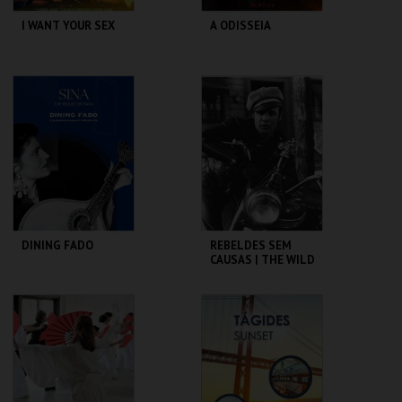
I WANT YOUR SEX
A ODISSEIA
CASA DO CINEMA
CINEMAS CINEMAX
DE COIMBRA
PENAFIEL
MAIS INFO
MAIS INFO
COMPRAR
COMPRAR
DINING FADO
REBELDES SEM
CAUSAS | THE WILD
ONE
SINA THE HOUSE OF
CINEMATECA
FADO
MAIS INFO
MAIS INFO
COMPRAR
COMPRAR