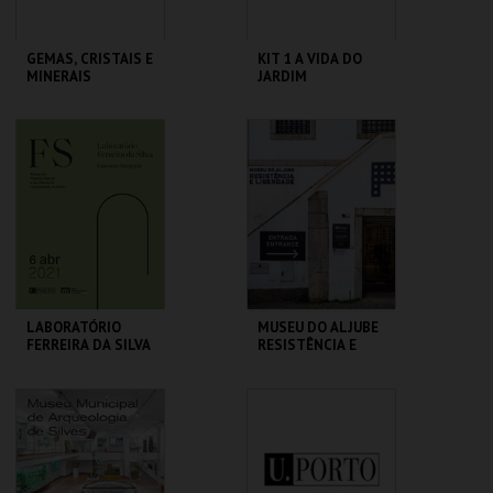
GEMAS, CRISTAIS E
KIT 1 A VIDA DO
MINERAIS
JARDIM
MHNC-UP - POLO
GALERIA DA
CENTRAL
BIODIVERSIDADE
MAIS INFO
MAIS INFO
COMPRAR
COMPRAR
LABORATÓRIO
MUSEU DO ALJUBE
FERREIRA DA SILVA
RESISTÊNCIA E
LIBERDADE
MHNC-UP - POLO
MUSEU DO ALJUBE
CENTRAL
MAIS INFO
MAIS INFO