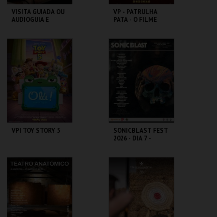
VISITA GUIADA OU
VP - PATRULHA
AUDIOGUIA E
PATA - O FILME
DEGUSTAÇÃO DE 3
DOS DINOSSAUROS
CERVEJAS
ARTESANAIS
MUSEU DA CERVEJA
CINEMAS CINEMAX
PENAFIEL
MAIS INFO
MAIS INFO
COMPRAR
COMPRAR
VP| TOY STORY 5
SONICBLAST FEST
2026 - DIA 7 -
DIÁRIO
CINEMAS CINEMAX
PRAIA DUNA DO
PENAFIEL
CALDEIRÃO
MAIS INFO
MAIS INFO
COMPRAR
COMPRAR