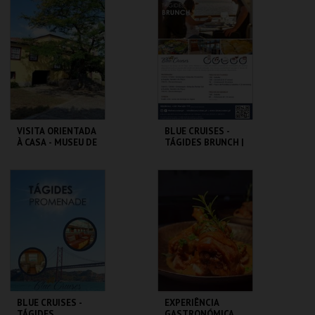
M2R
KIDZANIA
MAIS INFO
MAIS INFO
COMPRAR
COMPRAR
VISITA ORIENTADA
BLUE CRUISES -
À CASA - MUSEU DE
TÁGIDES BRUNCH |
CAMILO
PASSEIO DE BARCO
2026
LOJA DA CASA-
BLUE CRUISES
MUSEU CAMILO
MAIS INFO
MAIS INFO
COMPRAR
COMPRAR
BLUE CRUISES -
EXPERIÊNCIA
TÁGIDES
GASTRONÓMICA