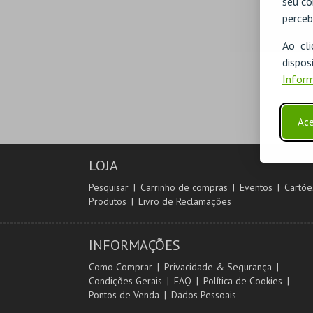
seu co
perceb
Ao cl
disp
Inform
Ace
LOJA
Pesquisar
Carrinho de compras
Eventos
Cartõe
Produtos
Livro de Reclamações
INFORMAÇÕES
Como Comprar
Privacidade & Segurança
Condições Gerais
FAQ
Política de Cookies
Pontos de Venda
Dados Pessoais