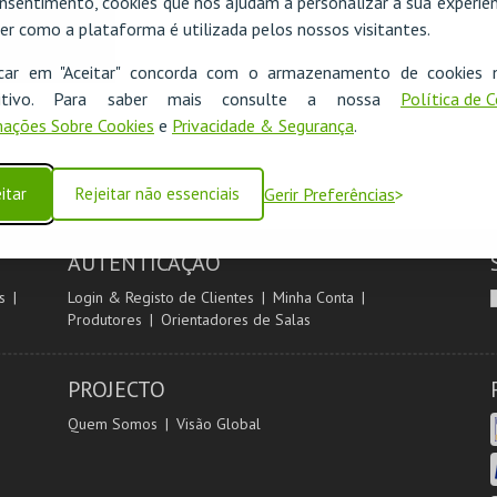
nsentimento, cookies que nos ajudam a personalizar a sua experiên
er como a plataforma é utilizada pelos nossos visitantes.
icar em "Aceitar" concorda com o armazenamento de cookies 
ositivo. Para saber mais consulte a nossa
Política de 
ações Sobre Cookies
e
Privacidade & Segurança
.
itar
Rejeitar não essenciais
Gerir Preferências
AUTENTICAÇÃO
s
Login & Registo de Clientes
Minha Conta
Produtores
Orientadores de Salas
PROJECTO
Quem Somos
Visão Global