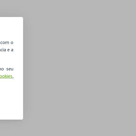
, com o
cia e a
no seu
Cookies
,