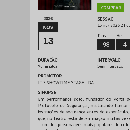
COMPRAR
SESSÃO
2026
13 nov 2026 21:0
NOV
Dias
Hrs
13
98
4
DURAÇÃO
INTERVALO
90 minutos
Sem Intervalo.
PROMOTOR
IT'S SHOWTIME STAGE LDA
SINOPSE
Em performance solo, fundador do Porta 
Protocolo de Segurança”, misturando humor e
instruções de segurança antes do espetáculo
que, no teatro, esta determinação muitas vez
– um dos personagens mais populares do colet