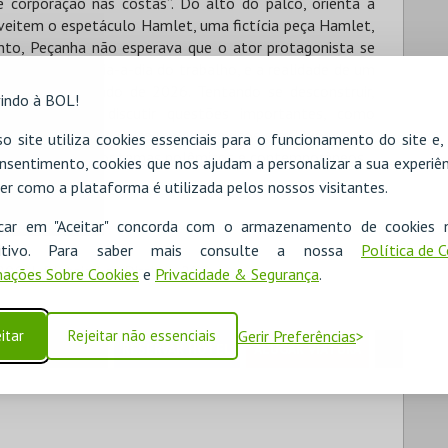
 corporação nas costas”. Do alto do palco, orienta a
veitem o espetáculo Hamlet, uma fictícia peça Hamlet,
anto, Peçanha não esperava que o ator protagonista se
eia, falando do dia-a-dia do trabalho, e a realidade de um
adequar ao mundo de 2026. Tentando se desconstruir,
indo à BOL!
derosa para discutir questões importantes, como
ode esperar uma noite repleta de risos e reflexões, com
o site utiliza cookies essenciais para o funcionamento do site e
ia e passeando por temas polêmicos e contemporâneos.
nsentimento, cookies que nos ajudam a personalizar a sua experiên
er como a plataforma é utilizada pelos nossos visitantes.
icar em "Aceitar" concorda com o armazenamento de cookies 
ositivo. Para saber mais consulte a nossa
Política de 
 20€
Plateia Lat Direita - 20€
ações Sobre Cookies
e
Privacidade & Segurança
.
itar
Rejeitar não essenciais
Gerir Preferências
RESERVAR HOTEL
ALUGAR VIATURA