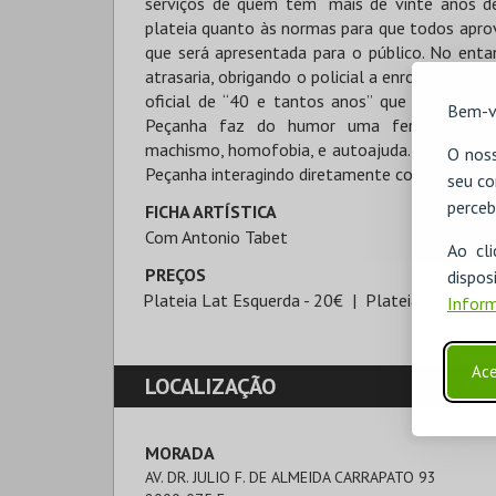
serviços de quem tem “mais de vinte anos de
plateia quanto às normas para que todos apro
que será apresentada para o público. No ent
atrasaria, obrigando o policial a enrolar a plat
oficial de “40 e tantos anos” que tenta se 
Bem-v
Peçanha faz do humor uma ferramenta po
machismo, homofobia, e autoajuda. O público p
O noss
Peçanha interagindo diretamente com a plate
seu co
perceb
FICHA ARTÍSTICA
Com Antonio Tabet
Ao cl
PREÇOS
disp
Plateia Lat Esquerda - 20€
Plateia Central -
Inform
Ace
LOCALIZAÇÃO
MORADA
AV. DR. JULIO F. DE ALMEIDA CARRAPATO 93
