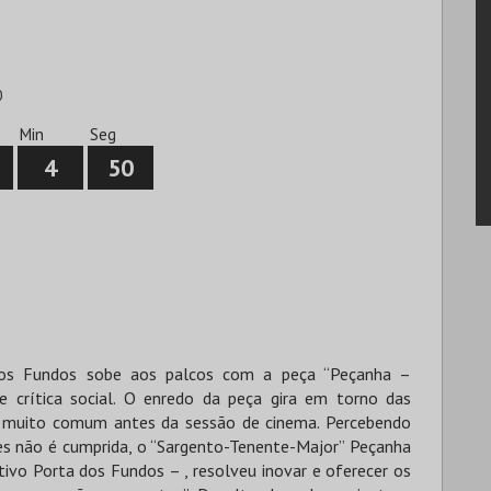
0
Min
Seg
4
49
dos Fundos sobe aos palcos com a peça “Peçanha –
 crítica social. O enredo da peça gira em torno das
, muito comum antes da sessão de cinema. Percebendo
es não é cumprida, o “Sargento-Tenente-Major” Peçanha
ivo Porta dos Fundos – , resolveu inovar e oferecer os