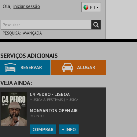
Olá,
iniciar sessão
PT
PESQUISA:
AVANÇADA
DISTRITO
SERVIÇOS ADICIONAIS
SALA
RESERVAR
ALUGAR
VEJA AINDA:
C4 PEDRO - LISBOA
MÚSICA & FESTIVAIS | MÚSICA
MONSANTOS OPEN AIR
RECINTO
COMPRAR
+ INFO