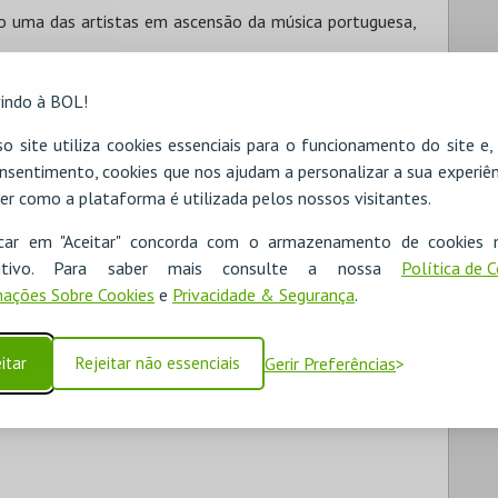
rto uma das artistas em ascensão da música portuguesa,
indo à BOL!
o site utiliza cookies essenciais para o funcionamento do site e
ste espetáculo (ou convite) autoriza a cedência para a
nsentimento, cookies que nos ajudam a personalizar a sua experiên
vulgação da imagem e voz, não sendo devida qualquer
er como a plataforma é utilizada pelos nossos visitantes.
tora, velvet words lda.
icar em "Aceitar" concorda com o armazenamento de cookies 
ositivo. Para saber mais consulte a nossa
Política de 
ações Sobre Cookies
e
Privacidade & Segurança
.
RESERVAR HOTEL
ALUGAR VIATURA
itar
Rejeitar não essenciais
Gerir Preferências