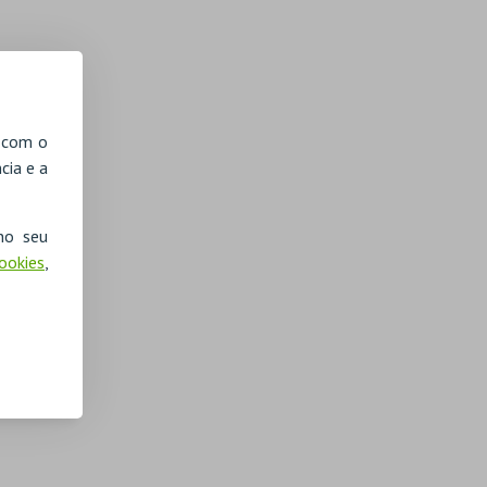
, com o
cia e a
no seu
Cookies
,