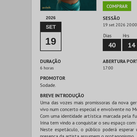
COMPRAR
SESSÃO
2026
19 set 2026 20:00
SET
Dias
Hrs
19
40
14
DURAÇÃO
ABERTURA POR
6 horas
17:00
PROMOTOR
Sodade.
BREVE INTRODUÇÃO
Uma das vozes mais promissoras da nova gera
vivo num concerto especial e envolvente no M
Com uma identidade artística marcada pela fus
Irina tem vindo a conquistar o seu espaço co
Neste espetáculo, o público poderá esperar
presença da artista assumem o protagonismo.