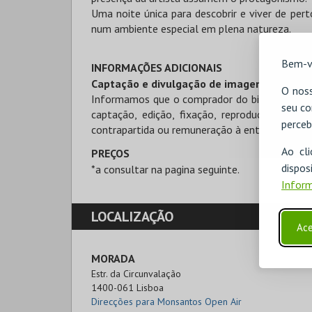
Uma noite única para descobrir e viver de pe
num ambiente especial em plena natureza.
Bem-v
INFORMAÇÕES ADICIONAIS
Captação e divulgação de imagem:
O noss
Informamos que o comprador do bilhete para e
seu co
captação, edição, fixação, reprodução e di
perceb
contrapartida ou remuneração à entidade promo
Ao cl
PREÇOS
disp
*a consultar na pagina seguinte.
Inform
LOCALIZAÇÃO
Ace
MORADA
Estr. da Circunvalação

1400-061 Lisboa
Direcções para Monsantos Open Air