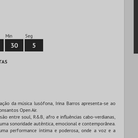
Min
Seg
30
5
TAS
ção da música lusófona, Irina Barros apresenta-se ao
onsantos Open Air.
ão entre soul, R&B, afro e influências cabo-verdianas,
m uma sonoridade autêntica, emocional e contemporânea.
 uma performance íntima e poderosa, onde a voz e a