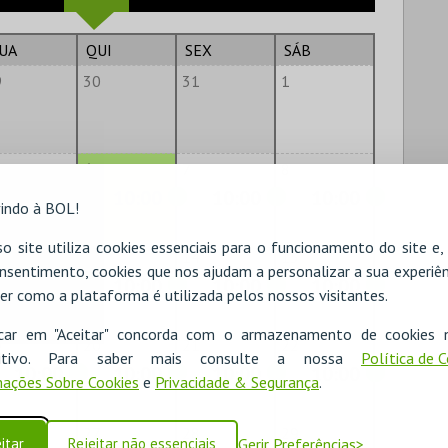
UA
QUI
SEX
SÁB
9
30
31
1
6
7
8
10:00
10:00
10:00
indo à BOL!
o site utiliza cookies essenciais para o funcionamento do site e
2
13
14
15
nsentimento, cookies que nos ajudam a personalizar a sua experiên
10:00
10:00
10:00
10:00
er como a plataforma é utilizada pelos nossos visitantes.
icar em "Aceitar" concorda com o armazenamento de cookies 
9
20
21
22
ositivo. Para saber mais consulte a nossa
Política de 
10:00
10:00
10:00
10:00
ações Sobre Cookies
e
Privacidade & Segurança
.
6
27
28
29
itar
Rejeitar não essenciais
Gerir Preferências