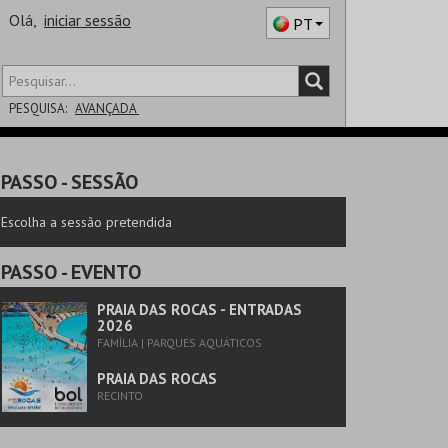
Olá,
iniciar sessão
PT
PESQUISA:
AVANÇADA
DISTRITO
PASSO
- SESSÃO
SALA
Escolha a sessão pretendida
PASSO
- EVENTO
PRAIA DAS ROCAS - ENTRADAS
2026
FAMÍLIA | PARQUES AQUÁTICOS
PRAIA DAS ROCAS
RECINTO