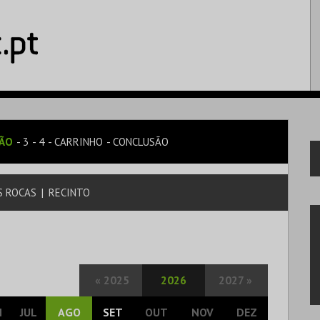
SÃO
3
4
CARRINHO
CONCLUSÃO
S ROCAS
|
RECINTO
«
2025
2026
2027
»
N
JUL
AGO
SET
OUT
NOV
DEZ