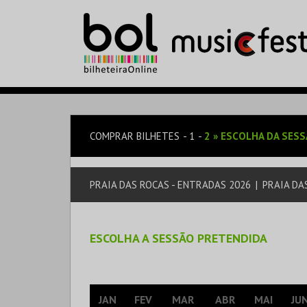
COMPRAR BILHETES
1
2
»
ESCOLHA DA SES
PRAIA DAS ROCAS - ENTRADAS 2026
|
PRAIA DA
ESCOLHA A SESSÃO PRETENDIDA
JAN
FEV
MAR
ABR
MAI
JU