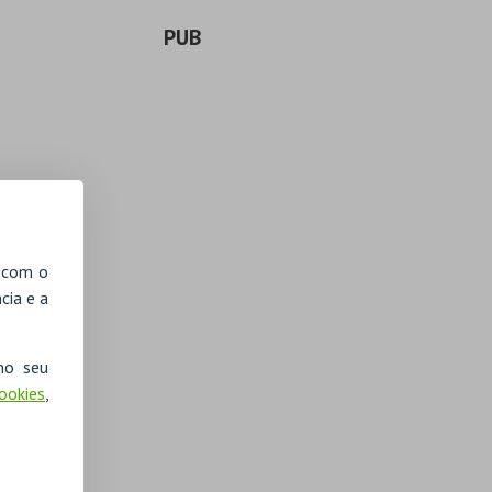
PUB
, com o
cia e a
no seu
Cookies
,