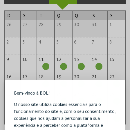
D
S
T
Q
Q
S
S
26
27
28
29
30
31
1
2
3
4
5
6
7
8
9
10
11
12
13
14
15
16
17
18
19
20
21
22
Bem-vindo à BOL!
23
24
25
26
27
28
29
O nosso site utiliza cookies essenciais para o
funcionamento do site e, com o seu consentimento,
30
31
1
2
3
4
5
cookies que nos ajudam a personalizar a sua
experiência e a perceber como a plataforma é