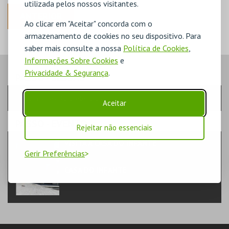
utilizada pelos nossos visitantes.
ANTERIOR
Ao clicar em "Aceitar" concorda com o
armazenamento de cookies no seu dispositivo. Para
saber mais consulte a nossa
Política de Cookies
,
Informações Sobre Cookies
e
Privacidade & Segurança
.
PASSO
- SESSÃO
Escolha a sessão pretendida
Aceitar
PASSO
- EVENTO
Rejeitar não essenciais
VISITA À CASA DO INFANTE
TEATRO & ARTE | MUSEU
Gerir Preferências
CASA DO INFANTE
MUSEU