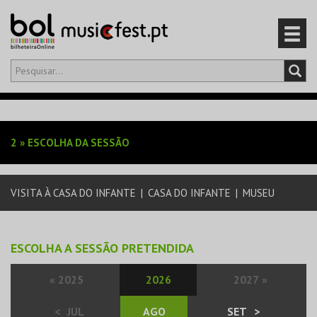
Olá,
iniciar sessão
PT
0
CARRINHO
2
»
ESCOLHA DA SESSÃO
EVENTOS
VISITA À CASA DO INFANTE
|
CASA DO INFANTE
|
MUSEU
CARTÕES
PRODUTOS
ESCOLHA A SESSÃO PRETENDIDA
«
2025
2026
2027
»
<
JUL
AGO
SET
>