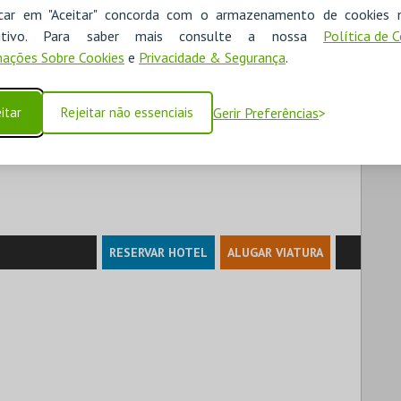
icar em "Aceitar" concorda com o armazenamento de cookies 
ositivo. Para saber mais consulte a nossa
Política de 
ETEATRO LOULETANO, RTP
ações Sobre Cookies
e
Privacidade & Segurança
.
 Municipal Joaquim Benite, na Avenida Professor Egas
itar
Rejeitar não essenciais
Gerir Preferências
RESERVAR HOTEL
ALUGAR VIATURA