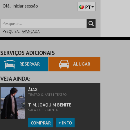
Olá,
iniciar sessão
PT
PESQUISA:
AVANÇADA
DISTRITO
SERVIÇOS ADICIONAIS
SALA
RESERVAR
ALUGAR
VEJA AINDA:
ÁJAX
TEATRO & ARTE | TEATRO
T. M. JOAQUIM BENITE
SALA EXPERIMENTAL
COMPRAR
+ INFO