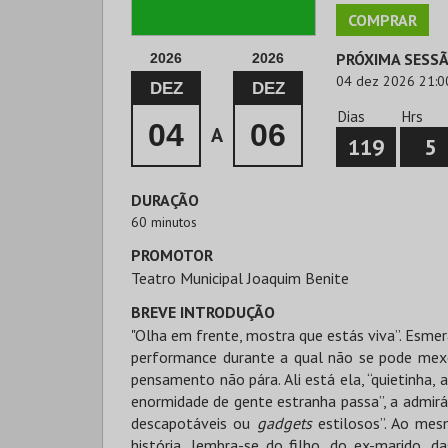
COMPRAR
PRÓXIMA SESS
2026
2026
04 dez 2026 21:0
DEZ
DEZ
Dias
Hrs
04
06
A
119
5
DURAÇÃO
60 minutos
PROMOTOR
Teatro Municipal Joaquim Benite
BREVE INTRODUÇÃO
"Olha em frente, mostra que estás viva”. Esme
performance durante a qual não se pode mex
pensamento não pára. Ali está ela, “quietinha, 
enormidade de gente estranha passa”, a admi
descapotáveis ou
gadgets
estilosos”. Ao mes
história, lembra-se do filho, do ex-marido, d