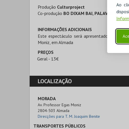
Ao cl
Produção
Culturproject
disp
Co-produção
BO DIXAM BAI, PALAVRÃO, CIN
Inform
INFORMAÇÕES ADICIONAIS
Este espectáculo será apresentado no Teatro
Ace
Moniz, em Almada
PREÇOS
Geral - 13€
LOCALIZAÇÃO
MORADA
Av. Professor Egas Moniz

2804-503 Almada
Direcções para T. M. Joaquim Benite
TRANSPORTES PÚBLICOS