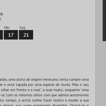
ÃO
0
Min
Seg
17
21
ralda, uma actriz de origem mexicana, tenta cumprir uma
er e está tapada por uma espécie de
burka
. Mas o seu
a olhar em frente e a suar”, a suar muito, enquanto “uma
rá-la “com os mesmos olhos com que admira automóveis
mo tempo, a actriz sonha fazer teatro e mudar a sua
as amigas que usam expressões divertidas. Distrai-se e