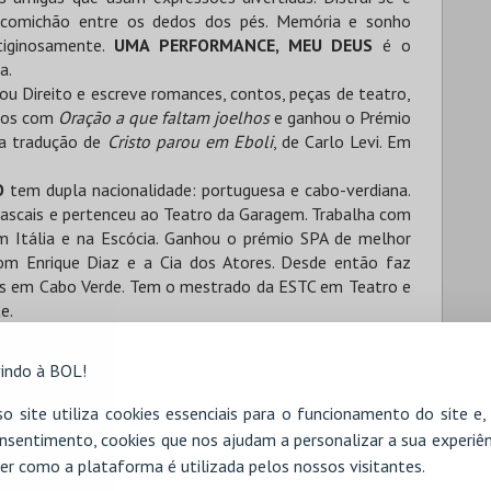
à comichão entre os dedos dos pés. Memória e sonho
tiginosamente.
UMA PERFORMANCE, MEU DEUS
é o
a.
u Direito e escreve romances, contos, peças de teatro,
ssos com
Oração a que faltam joelhos
e ganhou o Prémio
la tradução de
Cristo parou em Eboli
, de Carlo Levi. Em
O
tem dupla nacionalidade: portuguesa e cabo-verdiana.
Cascais e pertenceu ao Teatro da Garagem. Trabalha com
em Itália e na Escócia. Ganhou o prémio SPA de melhor
om Enrique Diaz e a Cia dos Atores. Desde então faz
zes em Cabo Verde. Tem o mestrado da ESTC em Teatro e
e.
indo à BOL!
ES
o site utiliza cookies essenciais para o funcionamento do site e
nsentimento, cookies que nos ajudam a personalizar a sua experiên
er como a plataforma é utilizada pelos nossos visitantes.