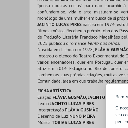
“pensa noutras coisas” para não sucumbir 
confundem-se, vida e arte misturam-se ver
monólogo de uma mulher em busca de si própri
JACINTO LUCAS PIRES
nasceu em 1974, estudo
filmes, música. Recebeu o prémio John dos Pa
de Tradução Literária Francisco Magalhães pe
2025 publicou o romance
Vento nos olhos
.
Nascida em Lisboa em 1978,
FLÁVIA GUSMÃ
Integrou o elenco do Teatro Experimental de 
vários encenadores, quer em Portugal, quer 
atriz em 2014. Estagiou no Rio de Janeiro c
também as suas próprias criações, muitas ve
Comunidade, área em que trabalha regularment
FICHA ARTÍSTICA
Bem-v
Criação
FLÁVIA GUSMÃO, JACINTO LUCAS PIR
Texto
JACINTO LUCAS PIRES
O noss
Interpretação
FLÁVIA GUSMÃO
seu co
Desenho de Luz
NUNO MEIRA
perceb
Música
TOBIAS LUCAS PIRES