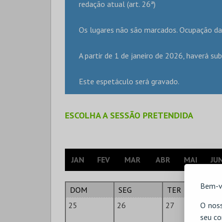
redação atual (art. 26ª)
Os lugares não são marcados. Ocupação da
A partir de 1 de janeiro de 2026, haverá sub
Este espetáculo será gravado.
ESCOLHA A SESSÃO PRETENDIDA
JAN
FEV
MAR
ABR
MAI
JU
Bem-v
DOM
SEG
TER
Q
O noss
25
26
27
2
seu co