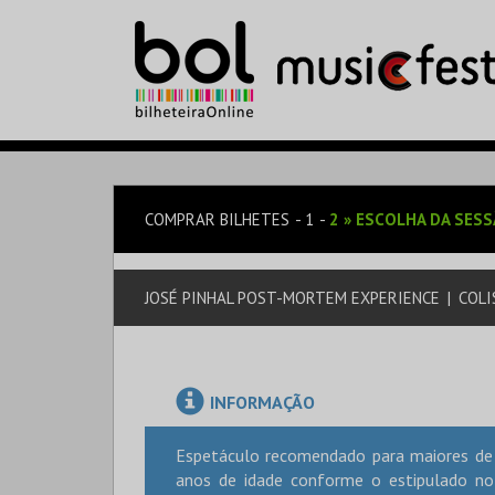
COMPRAR BILHETES
1
2
»
ESCOLHA DA SES
JOSÉ PINHAL POST-MORTEM EXPERIENCE
|
COLI
INFORMAÇÃO
Espetáculo recomendado para maiores de 
anos de idade conforme o estipulado no 