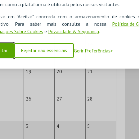
er como a plataforma é utilizada pelos nossos visitantes.
icar em "Aceitar" concorda com o armazenamento de cookies 
5
6
7
ositivo. Para saber mais consulte a nossa
Política de 
22:00
ações Sobre Cookies
e
Privacidade & Segurança
.
1
12
13
14
itar
Rejeitar não essenciais
Gerir Preferências
8
19
20
21
5
26
27
28
3
4
5