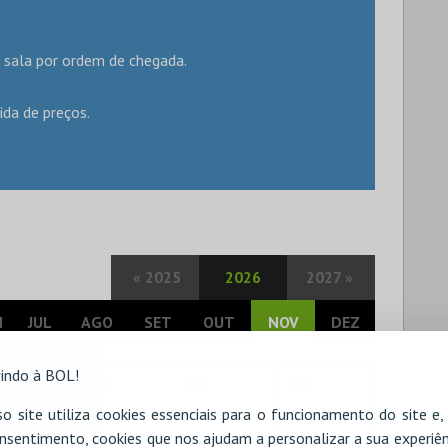
 sala por ordem de chegada.
ida de preços.
«
2025
2026
2027
»
N
JUL
AGO
SET
OUT
NOV
DEZ
indo à BOL!
UA
QUI
SEX
SÁB
o site utiliza cookies essenciais para o funcionamento do site e
8
29
30
31
nsentimento, cookies que nos ajudam a personalizar a sua experiên