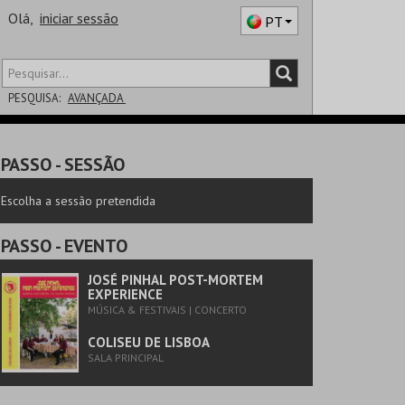
Olá,
iniciar sessão
PT
PESQUISA:
AVANÇADA
DISTRITO
PASSO
- SESSÃO
SALA
Escolha a sessão pretendida
PASSO
- EVENTO
JOSÉ PINHAL POST-MORTEM
EXPERIENCE
MÚSICA & FESTIVAIS | CONCERTO
COLISEU DE LISBOA
SALA PRINCIPAL