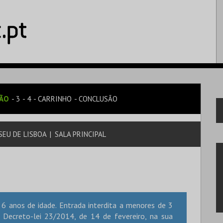
SÃO
3
4
CARRINHO
CONCLUSÃO
SEU DE LISBOA
|
SALA PRINCIPAL
6 anos de idade. Entrada interdita a menores de 3
Decreto-lei 23/2014, de 14 de fevereiro, na sua