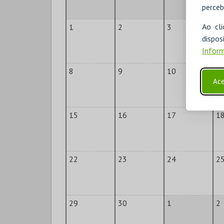
perceb
Ao cl
1
2
3
4
disp
Inform
8
9
10
1
Ace
15
16
17
1
22
23
24
2
29
30
1
2