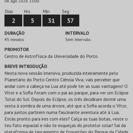
08 ago 2026 15:00
Dias
Hrs
Min
Seg
2
5
31
57
DURAÇÃO
INTERVALO
45 minutos
Sem Intervalo.
PROMOTOR
Centro de Astrofísica da Universidade do Porto
BREVE INTRODUÇÃO
Nesta nova sessão imersiva, produzida inteiramente pelo
Planetário do Porto Centro Ciência Viva, vais perceber que
andar com a cabeça na Lua até pode ter as suas vantagens! O
Vítor e a Sofia foram com o pai ao parque, para ver um Eclipse
Total do Sol. Depois do Eclipse, os três decidiram dormir uma
sesta à sombra de uma árvore, até que a Sofia acorda o Vítor,
para juntos partirem numa fascinante aventura até à Lua.
Estás pronto para ires com eles? Calça as tuas botas, veste o
teu fato espacial e não te esqueças do protetor solar! Sai da
plataforma de lançamento de foguetões do Parque da Cidade