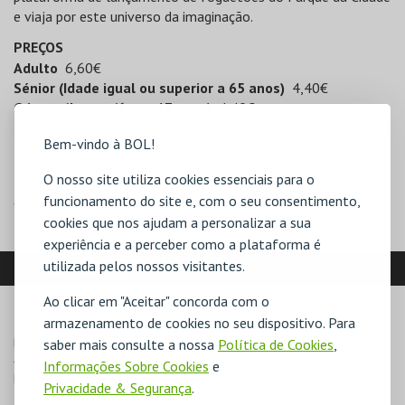
e viaja por este universo da imaginação.
PREÇOS
Adulto
6,60€
Sénior (Idade igual ou superior a 65 anos)
4,40€
Criança/Jovem (6 aos 17 anos)
4,40€
Criança (3 aos 5 anos)
4,40€
Bem-vindo à BOL!
Criança (Até aos 2 anos)
Gratuito
Família (até dois adultos com filhos até aos 17
O nosso site utiliza cookies essenciais para o
anos)
*
15,40€
funcionamento do site e, com o seu consentimento,
* Bilhete disponível apenas no local.
cookies que nos ajudam a personalizar a sua
experiência e a perceber como a plataforma é
utilizada pelos nossos visitantes.
LOCALIZAÇÃO
Ao clicar em "Aceitar" concorda com o
MORADA
armazenamento de cookies no seu dispositivo. Para
Rua das Estrelas

saber mais consulte a nossa
Política de Cookies
,
4150-762 Porto
Informações Sobre Cookies
e
Direcções para Planetário do Porto
Privacidade & Segurança
.