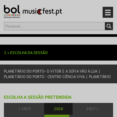
Olá,
iniciar sessão
PT
0
CARRINHO
2
»
ESCOLHA DA SESSÃO
EVENTOS
PLANETÁRIO DO PORTO- O VITOR E A SOFIA VÃO À LUA
|
CARTÕES
PLANETÁRIO DO PORTO - CENTRO CIÊNCIA VIVA
|
PLANETÁRIO
PRODUTOS
ESCOLHA A SESSÃO PRETENDIDA
«
2025
2026
2027
»