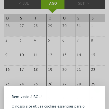
<
JUL
AGO
SET
>
D
S
T
Q
Q
S
S
26
27
28
29
30
31
1
2
3
4
5
6
7
8
9
10
11
12
13
14
15
16
17
18
19
20
21
22
23
24
25
26
27
28
29
Bem-vindo à BOL!
30
31
1
2
3
4
5
O nosso site utiliza cookies essenciais para o