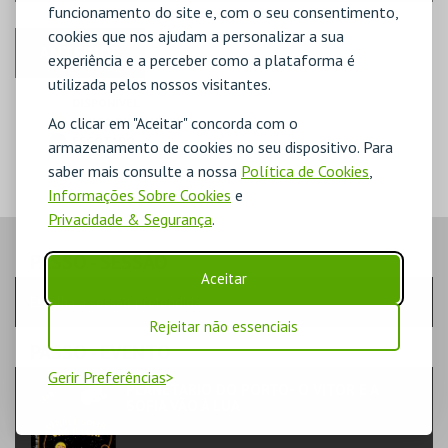
funcionamento do site e, com o seu consentimento,
cookies que nos ajudam a personalizar a sua
ANTERIOR
experiência e a perceber como a plataforma é
utilizada pelos nossos visitantes.
DISPONÍVEL
Ao clicar em "Aceitar" concorda com o
POUCO DISPONÍVEL
ESGOTADO
armazenamento de cookies no seu dispositivo. Para
saber mais consulte a nossa
Política de Cookies
,
Informações Sobre Cookies
e
Privacidade & Segurança
.
PASSO
- SESSÃO
Aceitar
Escolha a sessão pretendida
Rejeitar não essenciais
PASSO
- EVENTO
Gerir Preferências
PLANETÁRIO DO PORTO- O VITOR E A
SOFIA VÃO À LUA
FORMAÇÃO & EDUCAÇÃO | EDUCAÇÃO